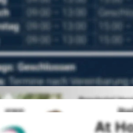
Telefon: 0251 - 614112  
Telefax: (02 51) 62 78 24
Email: 
info@tv-holthaus.de
Unsere Partner: