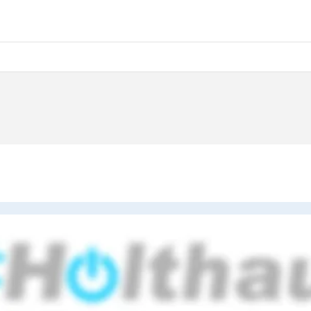
TV Holthaus
TV, HiFi, Electronic...ganz persönlich