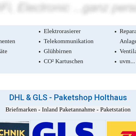
Partner für Fernsehen und Hifi in Münster Gremme
Elektrorasierer
Repara
nenten
Telekommunikation
Anlag
äte
Glühbirnen
Ventil
CO² Kartuschen
uvm...
DHL & GLS - Paketshop Holthaus
Briefmarken - Inland Paketannahme - Paketstation