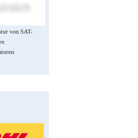
ndorf
tur von SAT-
en
atoren